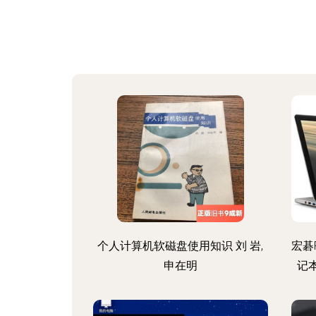
个人计算机软磁盘使用知识 刘 岩,
宏碁R
申在明
记