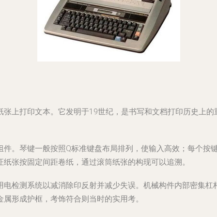
纸张上打印文本。它发明于19世纪，是书写和文档打印历史上的
组件。琴键一般按照Q标准键盘布局排列，使输入高效；每个按
证纸张按固定间距卷纸，通过滚筒纸张的构现可以追溯。
用电检测系统以减消除印反射并减少失误。机械构件内部密集杠
金属形成护框，考饰符合则当时的实用考。