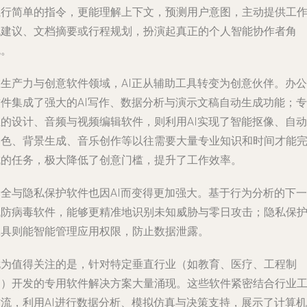
执行简单的指令，更能理解上下文，预测用户意图，主动提供工
流建议、文档摘要或行程规划，扮演起真正的个人智能协作者角
色。
在生产力与创意软件领域，AI正从辅助工具转变为创意伙伴。办公
软件集成了强大的AI写作、数据分析与演示文稿自动生成功能；专
业的设计、音频与视频编辑软件，则利用AI实现了智能抠像、自动
调色、背景生成、音乐创作等以往需要大量专业知识和时间才能
成的任务，极大降低了创意门槛，提升了工作效率。
安全与隐私保护软件也因AI而变得更加强大。基于行为分析的下一
代防病毒软件，能够更精准地识别未知威胁与零日攻击；隐私保
工具则能智能管理应用权限，防止数据泄露。
尤为值得关注的是，针对特定垂直行业（如教育、医疗、工程制
造）开发的专用软件解决方案大量涌现。这些软件紧密结合行业
作流，利用AI进行数据分析、模拟仿真与决策支持，展示了计算机