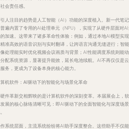
的社会责任感。
最引人注目的趋势是人工智能（AI）功能的深度植入。新一代笔记
普遍内置了专用的AI处理单元（NPU），实现了从硬件层面对AI
算的加速。这带来了诸多革命性体验：例如，通过本地AI模型实现
更精准高效的语音识别与实时翻译，让跨语言沟通无缝进行；智
图像处理能实时优化视频会议画质与背景；AI性能调度系统则能动
态分配系统资源，显著提升能效，延长电池续航。AI不再仅仅是云
端服务，更成为了设备本身的核心能力。
计算机软件：AI驱动下的智能化与场景化革命
与硬件革新交相辉映的是计算机软件的深刻变革。本届展会上，
件发展的核心脉络清晰可见：即AI驱动下的全面智能化与深度场景
化。
操作系统层面，主流系统纷纷将AI助手深度整合。这些助手不仅能