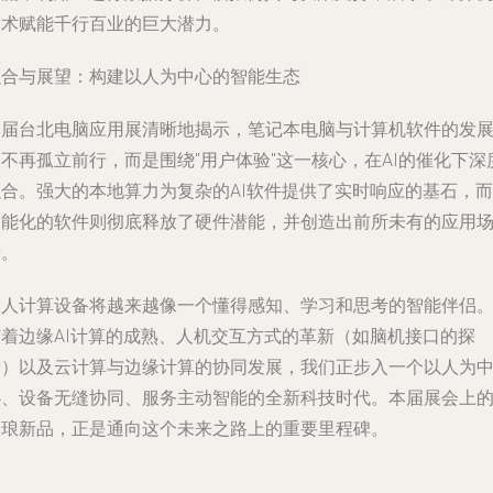
技术赋能千行百业的巨大潜力。
融合与展望：构建以人为中心的智能生态
本届台北电脑应用展清晰地揭示，笔记本电脑与计算机软件的发
不再孤立前行，而是围绕"用户体验"这一核心，在AI的催化下深
融合。强大的本地算力为复杂的AI软件提供了实时响应的基石，而
智能化的软件则彻底释放了硬件潜能，并创造出前所未有的应用
景。
个人计算设备将越来越像一个懂得感知、学习和思考的智能伴侣
随着边缘AI计算的成熟、人机交互方式的革新（如脑机接口的探
索）以及云计算与边缘计算的协同发展，我们正步入一个以人为
心、设备无缝协同、服务主动智能的全新科技时代。本届展会上
琳琅新品，正是通向这个未来之路上的重要里程碑。